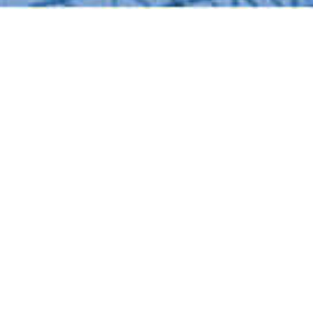
In der Industrie und der Energiewirtschaft hat die
Betriebssicherheit und damit die Qualität der
eingesetzten WIG- und lasergeschweißten Rohre
oberste Priorität. Dabei sind Faktoren wie
maximale Korrosionsbeständigkeit und
Widerstandsfähigkeit gegenüber Hitze und Druck
ausschlaggebend für Funktionalität,
Prozesssicherheit sowie Wirtschaftlichkeit. Denn
jeder Defekt führt hier zu Energieverlust und
Stillständen, zu aufwändiger Instandhaltung und
– im schlimmsten Fall – zu Umweltschäden.
Edelstahlrohre für höchste
Anforderungen.