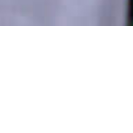
Unsere Produkte.
Das Produktangebot von Schoeller ist in Qualität
und Vielfalt einzigartig im europäischen Markt
und deckt ein breites Spektrum ab: vom
kalibrierten, ungeglühten Standardrohr bis zum
geglühten und nachgezogenen Präzisionsrohr mit
Weiterverarbeitung zum Bauteil in Fixlängen
sowie definierter Endenbearbeitung. Zusätzlich
sind unsere hochwertigen Rohrwerkstoffe in
breiter Varianz verfügbar. Ganz gleich, ob
austenitischer Stahl oder Edelstahlrohr mit
besonderen Anforderungen: Wir finden Ihre
Lösung.