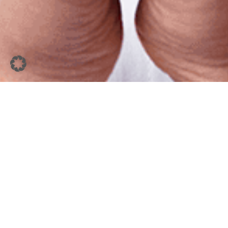
9. April 2026
Tube 2026: Schoeller in
Düsseldorf - Messeauftritt,
Standkonzept und CEO-
Panel
Kommende Woche ist es so weit: ab dem 13.
April ist Schoeller auf der Tube 2026 in
Düsseldorf vertreten – in Halle 3 an Stand D47.